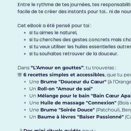
Entre le rythme de tes journées, tes responsabilités
facile de te créer des instants pour toi… ni de nourr
Cet eBook a été pensé pour toi :
si tu aimes le naturel,
si tu cherches des gestes concrets mais cha
si tu veux utiliser les huiles essentielles a
si tu souhaites retrouver de la douceur.
Dans
“L’Amour en gouttes”
, tu trouveras :
🌸
6 recettes simples et accessibles
, que tu pe
Une
Brume "Douceur du Cœur"
(à l’Orang
Un
Roll-on "Amour de soi"
Un
Mélange pour le bain "Bain Cœur Apa
Une
Huile de massage "Connexion"
(Bois
Une
Brume "Soirée Douce"
(Patchouli, Be
Un
Baume à lèvres "Baiser Passionné"
(C
🌙
Des mini-rituels guidés
pour :