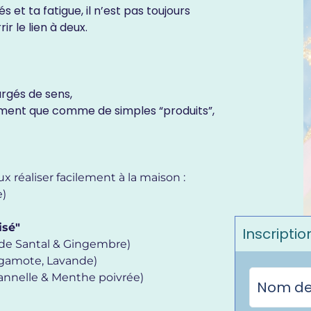
 et ta fatigue, il n’est pas toujours
ir le lien à deux.
rgés de sens,
utrement que comme de simples “produits”,
ux réaliser facilement à la maison :
e)
isé"
Inscriptio
 de Santal & Gingembre)
rgamote, Lavande)
annelle & Menthe poivrée)