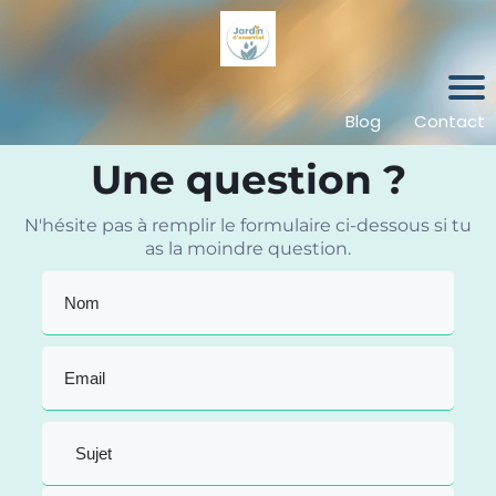
Bl
o
g
Blog
Contact
C
Une question ?
o
n
t
N'hésite pas à remplir le formulaire ci-dessous si tu
a
as la moindre question.
c
t