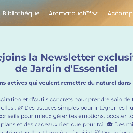
Bibliothèque
Aromatouch™
Accomp
joins la Newsletter exclus
de Jardin d'Essentiel
actives qui veulent remettre du naturel dans leu
iration et d’outils concrets pour prendre soin de t
relles : 🌿 Des astuces simples pour intégrer les hui
onseils pour mieux gérer tes émotions, booster to
s plans et des cadeaux rien que pour toi. 🎓 Des m
é naturelle et bien-être familial. 💡 Des idées pra