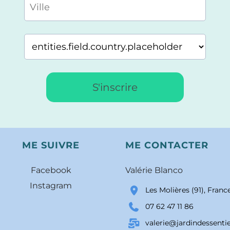
S'inscrire
ME SUIVRE
ME CONTACTER
Facebook
Valérie Blanco
Instagram
Les Molières (91), Franc
07 62 47 11 86
valerie@jardindessentiel