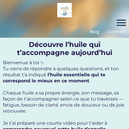
Bl
o
g
Blog
Contact
C
Découvre l’huile qui
o
n
t’accompagne aujourd’hui
t
Bienvenue à toi ✨
a
Tu viens de répondre à quelques questions, et ton
c
résultat t’a indiqué
l’huile essentielle qui te
t
correspond le mieux en ce moment
.
Chaque huile a sa propre énergie, son message, sa
façon de t’accompagner selon ce que tu traverses —
fatigue, besoin de clarté, envie de douceur ou de joie
retrouvée.
Je t’ai préparé une courte vidéo pour t’aider à